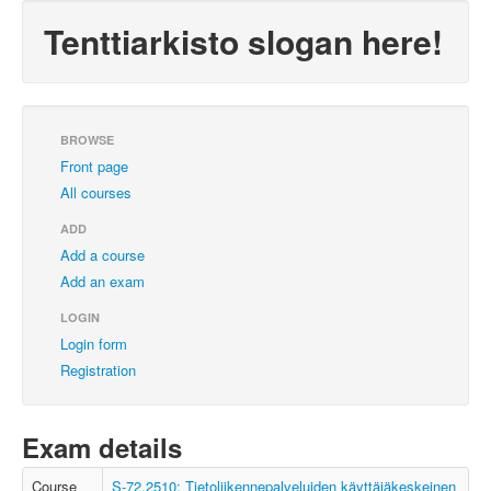
Tenttiarkisto slogan here!
BROWSE
Front page
All courses
ADD
Add a course
Add an exam
LOGIN
Login form
Registration
Exam details
Course
S-72.2510: Tietoliikennepalveluiden käyttäjäkeskeinen