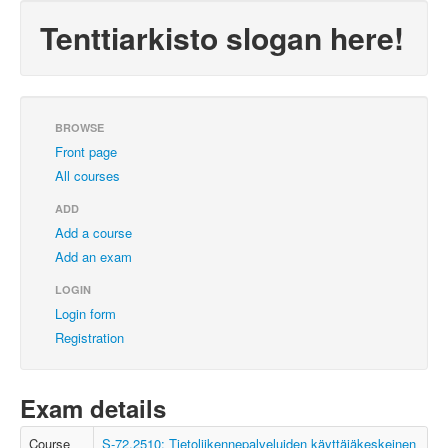
Tenttiarkisto slogan here!
BROWSE
Front page
All courses
ADD
Add a course
Add an exam
LOGIN
Login form
Registration
Exam details
Course
S-72.2510: Tietoliikennepalveluiden käyttäjäkeskeinen