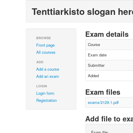
Tenttiarkisto slogan her
Exam details
BROWSE
Course
Front page
All courses
Exam date
ADD
Submitter
Add a course
Added
Add an exam
LOGIN
Exam files
Login form
Registration
exams/2129.1.pdf
Add file to e
Exam file: