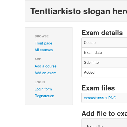
Tenttiarkisto slogan her
Exam details
BROWSE
Course
Front page
All courses
Exam date
ADD
Submitter
Add a course
Added
Add an exam
LOGIN
Exam files
Login form
Registration
exams/1855.1.PNG
Add file to e
Exam file: